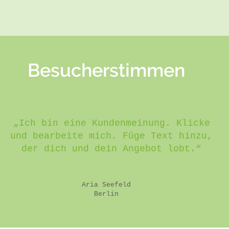
Besucherstimmen
„Ich bin eine Kundenmeinung. Klicke
und bearbeite mich. Füge Text hinzu,
der dich und dein Angebot lobt.“
Aria Seefeld
Berlin