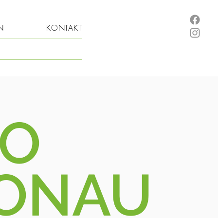
N
KONTAKT
IO
ONAU