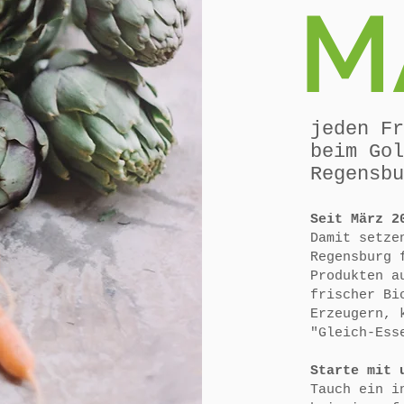
M
jeden Fr
beim Gol
Regensbu
Seit März 2
Damit setze
Regensburg 
Produkten a
frischer Bi
Erzeugern, 
"Gleich-Ess
Starte mit 
Tauch ein i